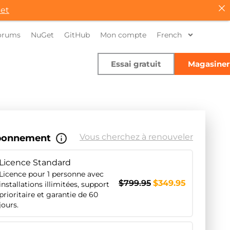
et
orums
NuGet
GitHub
Mon compte
French
Essai gratuit
Magasiner
Vous cherchez à renouveler
bonnement
Licence Standard
Licence pour 1 personne avec
$
799.95
$
349.95
installations illimitées, support
prioritaire et garantie de 60
jours.