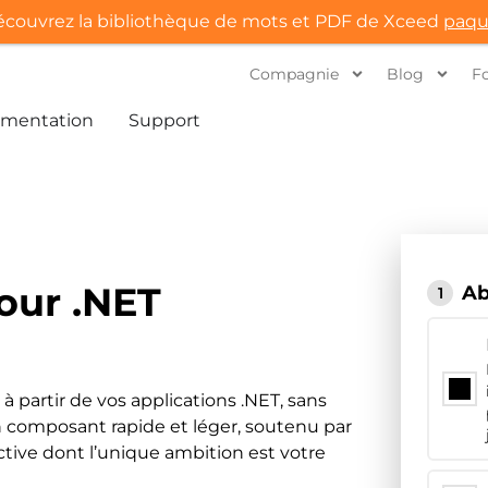
couvrez la bibliothèque de mots et PDF de Xceed
paqu
Compagnie
Blog
F
mentation
Support
our .NET
A
1
 partir de vos applications .NET, sans
d’un composant rapide et léger, soutenu par
ive dont l’unique ambition est votre