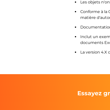
Les objets n'on
Conforme à la 
matière d'autor
Documentation 
Inclut un exem
documents Exc
La version 4.X d
Essayez gr