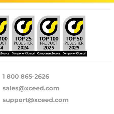
1 800 865-2626
sales@xceed.com
support@xceed.com