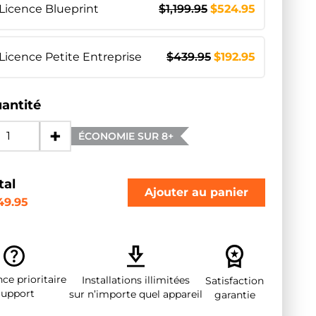
Licence Blueprint
$
1,199.95
$
524.95
Licence Petite Entreprise
$
439.95
$
192.95
antité
+
ÉCONOMIE SUR 8+
tal
Ajouter au panier
49.95
ce prioritaire
Installations illimitées
Satisfaction
upport
sur n’importe quel appareil
garantie