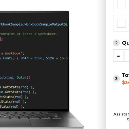
Qu
2
-
To
3
$3
Assistan
S