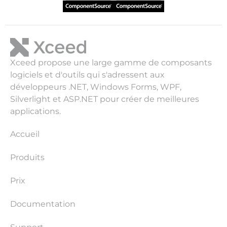
Xceed propose une large gamme de composants
logiciels et d'outils qui s'adressent aux
développeurs .NET, Windows Forms, WPF,
Silverlight et ASP.NET pour créer de meilleures
applications.
Accueil
Produits
Prix
Documentation