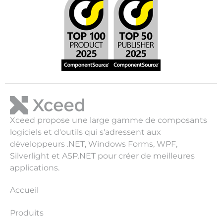
Xceed propose une large gamme de composants
logiciels et d'outils qui s'adressent aux
développeurs .NET, Windows Forms, WPF,
Silverlight et ASP.NET pour créer de meilleures
applications.
Accueil
Produits