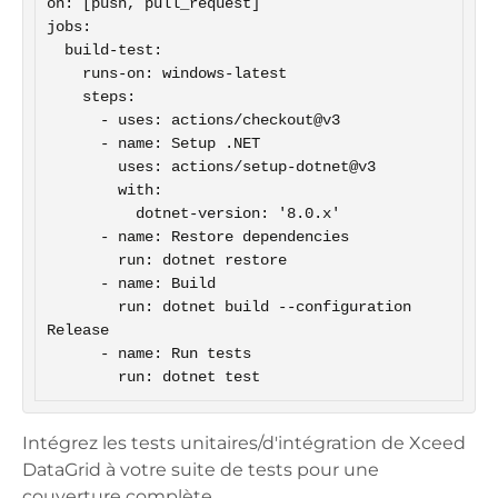
on: [push, pull_request]

jobs:

  build-test:

    runs-on: windows-latest

    steps:

      - uses: actions/checkout@v3

      - name: Setup .NET

        uses: actions/setup-dotnet@v3

        with:

          dotnet-version: '8.0.x'

      - name: Restore dependencies

        run: dotnet restore

      - name: Build

        run: dotnet build --configuration 
Release

      - name: Run tests

        run: dotnet test
Intégrez les tests unitaires/d'intégration de Xceed
DataGrid à votre suite de tests pour une
couverture complète.