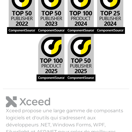
Xceed propose une large gamme de composants
logiciels et d'outils qui s'adressent aux
développeurs .NET, Windows Forms, WPF,
Silverlight et ASP.NET pour créer de meilleures