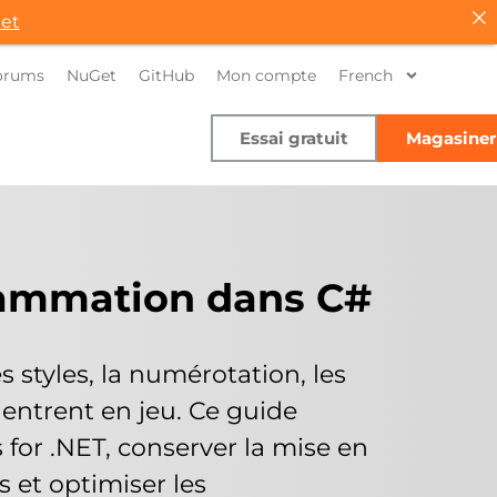
et
orums
NuGet
GitHub
Mon compte
French
Essai gratuit
Magasiner
rammation dans C#
styles, la numérotation, les
 entrent en jeu. Ce guide
for .NET, conserver la mise en
s et optimiser les