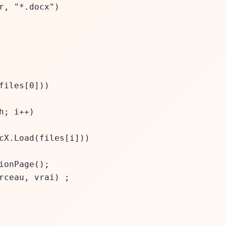
, "*.docx")
files[0]))
; i++)
Load(files[i]))
Page();
u, vrai) ;