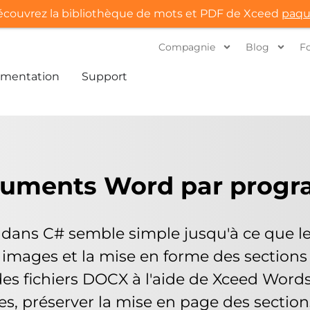
couvrez la bibliothèque de mots et PDF de Xceed
paqu
Compagnie
Blog
F
mentation
Support
cuments Word par prog
ans C# semble simple jusqu'à ce que les 
s images et la mise en forme des sections
s fichiers DOCX à l'aide de Xceed Words 
yles, préserver la mise en page des section