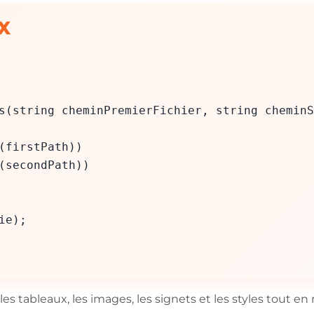
CX
s(string cheminPremierFichier, string cheminS
firstPath))
secondPath))
ie);
s tableaux, les images, les signets et les styles tout e