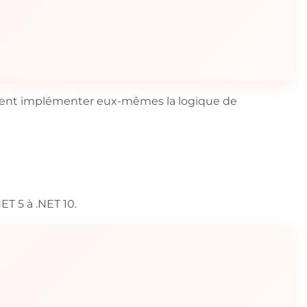
oivent implémenter eux-mêmes la logique de
T 5 à .NET 10.