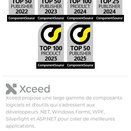
Xceed propose une large gamme de composants
logiciels et d'outils qui s'adressent aux
développeurs .NET, Windows Forms, WPF,
Silverlight et ASP.NET pour créer de meilleures
applications.