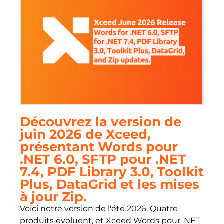
Découvrez la version de
juin 2026 de Xceed,
présentant Words pour
.NET 6.0, SFTP pour .NET
7.4, PDF Library 3.0, Toolkit
Plus, DataGrid et les mises
à jour Zip.
Voici notre version de l'été 2026. Quatre
produits évoluent, et Xceed Words pour .NET