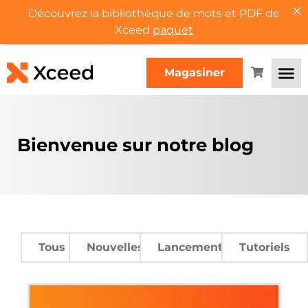
Découvrez la bibliothèque de mots et PDF de
Xceed
paquet
Magasiner
Bienvenue sur notre blog
Tous
Nouvelles
Lancements
Tutoriels