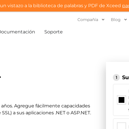
un vistazo a la biblioteca de palabras y PDF de Xceed
pa
Compañía
Blog
Documentación
Soporte
T
Su
1
 14 años. Agregue fácilmente capacidades
 SSL) a sus aplicaciones .NET o ASP.NET.