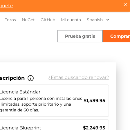
quete
Foros
NuGet
GitHub
Mi cuenta
Spanish
Prueba gratis
Comprar
¿Estás buscando renovar?
scripción
Licencia Estándar
Licencia para 1 persona con instalaciones
$
1,499.95
ilimitadas, soporte prioritario y una
garantía de 60 días.
Licencia Blueprint
$
2,249.95