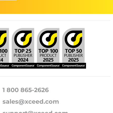
1 800 865-2626
sales@xceed.com