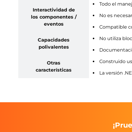
Todo el manej
Interactividad de
No es necesar
los componentes /
eventos
Compatible c
No utiliza bl
Capacidades
polivalentes
Documentación
Construido u
Otras
características
La versión .NE
¡Prue