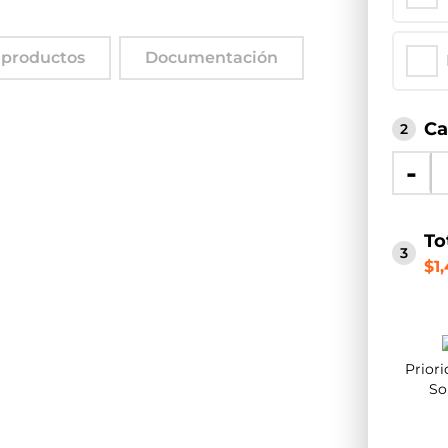
 productos
Documentación
Ca
2
-
To
3
$1
Priori
So