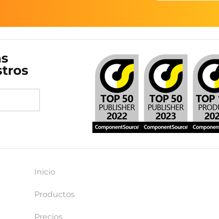
as
stros
Inicio
Productos
Precios