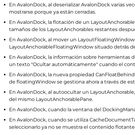
En AvalonDock, al deserializar AvalonDock varias 
mostrarse porque ya están cerradas.
En AvalonDock, la flotación de un LayoutAnchorable
tamaños de los LayoutAnchorables restantes después
En AvalonDock, al mover un LayoutFloatingWindowC
LayoutAnchorableFloatingWindow situado detrás d
En AvalonDock, la información sobre herramientas d
un texto "Ocultar automáticamente" cuando el cont
En AvalonDock, la nueva propiedad CanFloatBehindM
de floatingWindow se gestiona ahora a través de es
En AvalonDock, al autoocultar un LayoutAnchorable,
del mismo LayoutAnchorablePane.
En AvalonDock, cuando la ventana del DockingManage
En AvalonDock, cuando se utiliza CacheDocumentTab
seleccionarlo ya no se muestra el contenido flotan