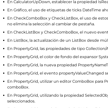
En CalculatorUpDown, establecer la propiedad IsRead
En Gráfico, el uso de etiquetas de ticks DateTime ah
En CheckComboBox y CheckListBox, el uso de estos 
no elimina la selección al cambiar de pestaña.
En CheckListBox y CheckComboBox, el nuevo evento 
En ListBox, la actualización de un ListBox desde mú
En PropertyGrid, las propiedades de tipo Collection/A
En PropertyGrid, el color de fondo del expansor Sys
En PropertyGrid, la nueva propiedad PropertyNameTe
En PropertyGrid, el evento propertyValueChanged se
En PropertyGrid, utilizar un editor ComboBox para P
comboBox.
En PropertyGrid, utilizando la propiedad SelectedOb
seleccionados.