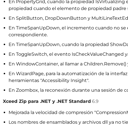
En PropertyGrid, cuando la propiedad IsVirtualizing
propiedad cuando el elemento de propiedad padre sa
En SplitButton, DropDownButton y MultiLineTextEdit
En TimeSpanUpDown, el incremento cuando no se es
correspondiente.
En TimeSpanUpDown, cuando la propiedad ShowDays es
En ToggleSwitch, el evento IsCheckValueChanged ya
En WindowContainer, al llamar a Children.Remove() y
En WizardPage, para la automatización de la interfaz d
herramientas "Accessibility Insight".
En Zoombox, la reconexión durante una sesión de co
Xceed Zip para .NET y .NET Standard
6.9
Mejorada la velocidad de compresión "CompressionMe
Los nombres de ensamblados y archivos dll ya no t