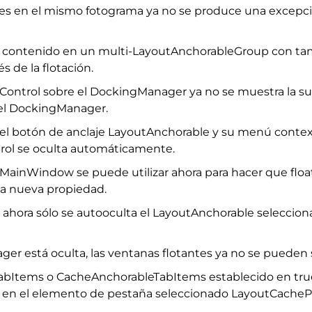
veces en el mismo fotograma ya no se produce una exce
 contenido en un multi-LayoutAnchorableGroup con tamañ
 de la flotación.
ontrol sobre el DockingManager ya no se muestra la s
el DockingManager.
el botón de anclaje LayoutAnchorable y su menú context
rol se oculta automáticamente.
ainWindow se puede utilizar ahora para hacer que floa
ta nueva propiedad.
 ahora sólo se autooculta el LayoutAnchorable seleccio
r está oculta, las ventanas flotantes ya no se pueden
Items o CacheAnchorableTabItems establecido en true,
te en el elemento de pestaña seleccionado LayoutCache