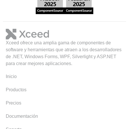
Xceed ofrece una amplia gama de componentes de
software y herramientas que atraen a los desarrolladores
de .NET, Windows Forms, WPF, Silverlight y ASP.NET
para crear mejores aplicaciones.
Inicio
Productos
Precios
Documentación