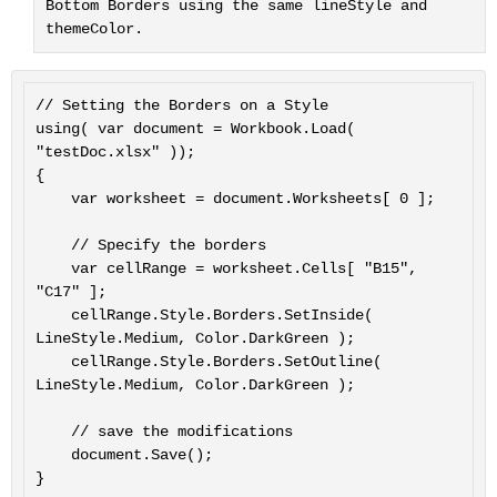
Bottom Borders using the same lineStyle and
themeColor.
// Setting the Borders on a Style

using( var document = Workbook.Load( 
"testDoc.xlsx" ));

{

	var worksheet = document.Worksheets[ 0 ];

	// Specify the borders

	var cellRange = worksheet.Cells[ "B15", 
"C17" ];

	cellRange.Style.Borders.SetInside( 
LineStyle.Medium, Color.DarkGreen );

	cellRange.Style.Borders.SetOutline( 
LineStyle.Medium, Color.DarkGreen );

	// save the modifications

	document.Save();
