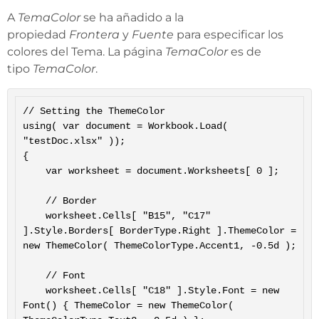
A
TemaColor
se ha añadido a la
propiedad
Frontera
y
Fuente
para especificar los
colores del Tema. La página
TemaColor
es de
tipo
TemaColor
.
// Setting the ThemeColor

using( var document = Workbook.Load( 
"testDoc.xlsx" ));

{

	var worksheet = document.Worksheets[ 0 ];

	// Border

	worksheet.Cells[ "B15", "C17" 
].Style.Borders[ BorderType.Right ].ThemeColor = 
new ThemeColor( ThemeColorType.Accent1, -0.5d );

	// Font

	worksheet.Cells[ "C18" ].Style.Font = new 
Font() { ThemeColor = new ThemeColor( 