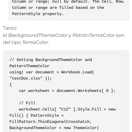
Column or range; null by default. The Cell, Row,
Column or range are filled based on the
PatternStyle property.
Tanto
el
BackgroundThemeColor
y
PatrónTemaColor
son
del tipo
TemaColor
.
// Setting BackgroundThemeColor and 
PatternThemeColor

using( var document = Workbook.Load( 
"testDoc.xlsx" ));

{

	var worksheet = document.Worksheets[ 0 ];

	// Fill

	worksheet.Cells[ "C12" ].Style.Fill = new 
Fill() { PatternStyle = 
FillPattern.ThinDiagonalCrosshatch, 
BackgroundThemeColor = new ThemeColor( 