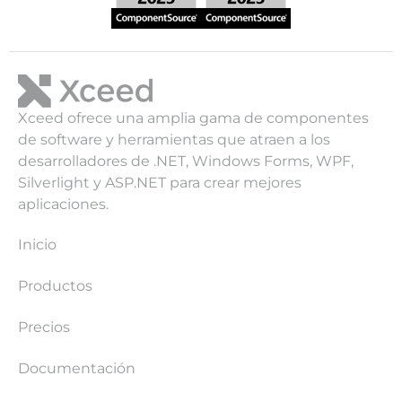
Xceed ofrece una amplia gama de componentes
de software y herramientas que atraen a los
desarrolladores de .NET, Windows Forms, WPF,
Silverlight y ASP.NET para crear mejores
aplicaciones.
Inicio
Productos
Precios
Documentación