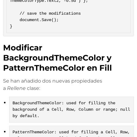
ThemeColorType.Text2, -0.5d ) };

	// save the modifications

	document.Save();

Modificar
BackgroundThemeColor y
PatternThemeColor en Fill
Se han añadido dos nuevas propiedades
a
Rellene
clase:
BackgroundThemeColor: used for filling the
background of a Cell, Row, Column or range; null
by default.
PatternThemeColor: used for filling a Cell, Row,