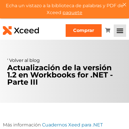
Echa un vistazo a la biblioteca de palabras y PDF de
Xceed
paquete
Comprar
'
Volver al blog
Actualización de la versión
1.2 en Workbooks for .NET -
Parte III
Más información
Cuadernos Xeed para .NET