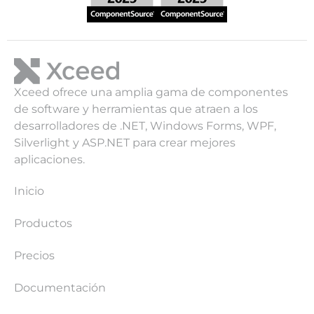
Xceed ofrece una amplia gama de componentes
de software y herramientas que atraen a los
desarrolladores de .NET, Windows Forms, WPF,
Silverlight y ASP.NET para crear mejores
aplicaciones.
Inicio
Productos
Precios
Documentación