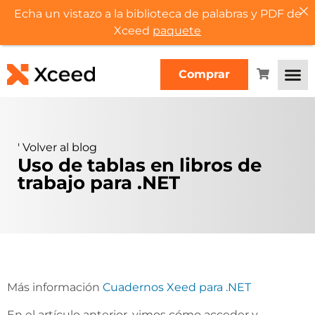
Echa un vistazo a la biblioteca de palabras y PDF de
Xceed
paquete
Comprar
'
Volver al blog
Uso de tablas en libros de
trabajo para .NET
Más información
Cuadernos Xeed para .NET
En el artículo anterior, vimos cómo acceder y