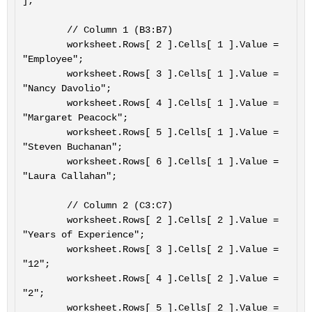
];

		// Column 1 (B3:B7)

		worksheet.Rows[ 2 ].Cells[ 1 ].Value = 
"Employee";

		worksheet.Rows[ 3 ].Cells[ 1 ].Value = 
"Nancy Davolio";

		worksheet.Rows[ 4 ].Cells[ 1 ].Value = 
"Margaret Peacock";

		worksheet.Rows[ 5 ].Cells[ 1 ].Value = 
"Steven Buchanan";

		worksheet.Rows[ 6 ].Cells[ 1 ].Value = 
"Laura Callahan";

		// Column 2 (C3:C7)

		worksheet.Rows[ 2 ].Cells[ 2 ].Value = 
"Years of Experience";

		worksheet.Rows[ 3 ].Cells[ 2 ].Value = 
"12";

		worksheet.Rows[ 4 ].Cells[ 2 ].Value = 
"2";

		worksheet.Rows[ 5 ].Cells[ 2 ].Value = 