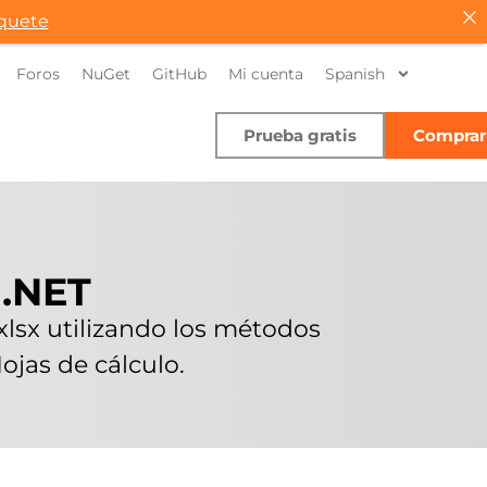
quete
Foros
NuGet
GitHub
Mi cuenta
Spanish
Prueba gratis
Comprar
 .NET
xlsx utilizando los métodos
ojas de cálculo.