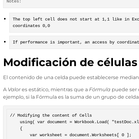
Notes:
The top left cell does not start at 1,1 like in Ex
coordinates 0,0
If performance is important, an access by coordina
Modificación de células
El contenido de una celda puede establecerse median
A
Valor
es estático, mientras que a
Fórmula
puede ser d
ejemplo, si la Fórmula es la suma de un grupo de celdas
// Modifying the content of Cells

	using( var document = Workbook.Load( "testDoc.xlsx" ));

	{

		var worksheet = document.Worksheets[ 0 ];
