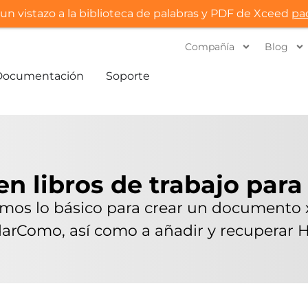
un vistazo a la biblioteca de palabras y PDF de Xceed
pa
Compañía
Blog
Documentación
Soporte
n libros de trabajo para
dimos lo básico para crear un documento 
arComo, así como a añadir y recuperar H