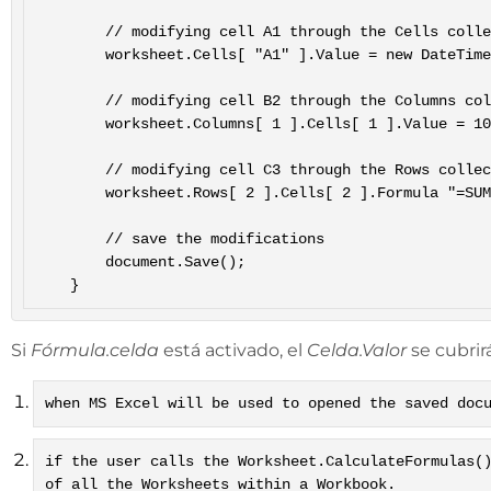
		// modifying cell A1 through the Cells collection

		worksheet.Cells[ "A1" ].Value = new DateTime( 2021, 7, 1, 10, 22, 33);

		// modifying cell B2 through the Columns collection

		worksheet.Columns[ 1 ].Cells[ 1 ].Value = 100;

		// modifying cell C3 through the Rows collection

		worksheet.Rows[ 2 ].Cells[ 2 ].Formula "=SUM(A2:A5)";

		// save the modifications

		document.Save();

Si
Fórmula.celda
está activado, el
Celda.Valor
se cubri
when MS Excel will be used to opened the saved doc
if the user calls the Worksheet.CalculateFormulas(
of all the Worksheets within a Workbook.