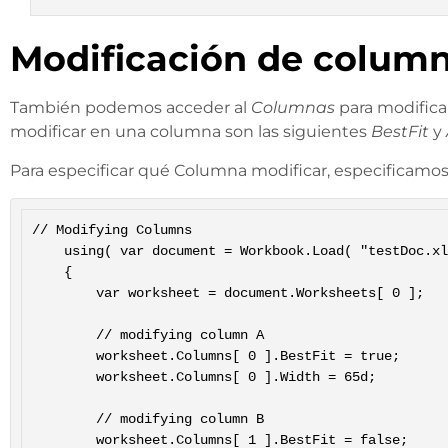
Modificación de colum
También podemos acceder al
Columnas
para modifica
modificar en una columna son las siguientes
BestFit
y
Para especificar qué Columna modificar, especificamos 
// Modifying Columns

	using( var document = Workbook.Load( "testDoc.xlsx" ));

	{

		var worksheet = document.Worksheets[ 0 ];

		// modifying column A

		worksheet.Columns[ 0 ].BestFit = true;

		worksheet.Columns[ 0 ].Width = 65d;

		// modifying column B

		worksheet.Columns[ 1 ].BestFit = false;
