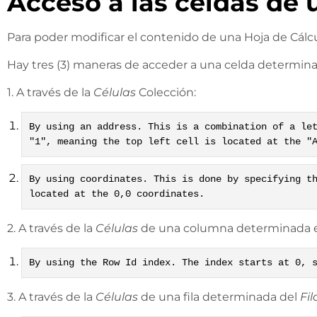
Acceso a las celdas de 
Para poder modificar el contenido de una Hoja de Cálcul
Hay tres (3) maneras de acceder a una celda determina
1. A través de la
Células
Colección:
By using an address. This is a combination of a le
"1", meaning the top left cell is located at the "
By using coordinates. This is done by specifying t
located at the 0,0 coordinates.
2. A través de la
Células
de una columna determinada 
By using the Row Id index. The index starts at 0, 
3. A través de la
Células
de una fila determinada del
Fil