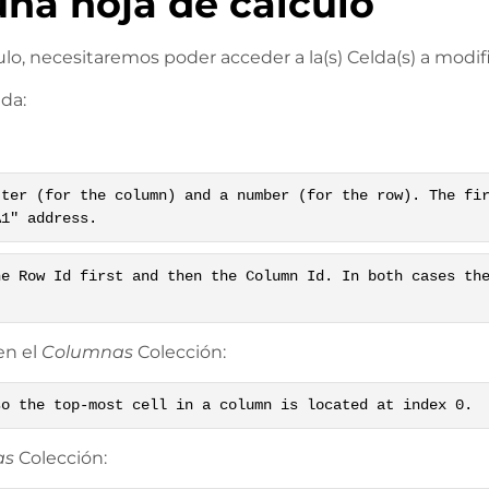
una hoja de cálculo
o, necesitaremos poder acceder a la(s) Celda(s) a modifi
da:
tter (for the column) and a number (for the row). The fi
A1" address.
he Row Id first and then the Column Id. In both cases th
en el
Columnas
Colección:
so the top-most cell in a column is located at index 0.
as
Colección: