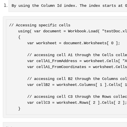
By using the Column Id index. The index starts at 
// Accessing specific cells

	using( var document = Workbook.Load( "testDoc.xlsx" ));

	{

		var worksheet = document.Worksheets[ 0 ];

		// accessing cell A1 through the Cells collection

		var cellA1_FromAddress = worksheet.Cells[ "A1" ];

		var cellA1_FromCoordinates = worksheet.Cells[ 0, 0 ];

		// accessing cell B2 through the Columns collection

		var cellB2 = worksheet.Columns[ 1 ].Cells[ 1 ];

		// accessing cell C3 through the Rows collection

		var cellC3 = worksheet.Rows[ 2 ].Cells[ 2 ];
