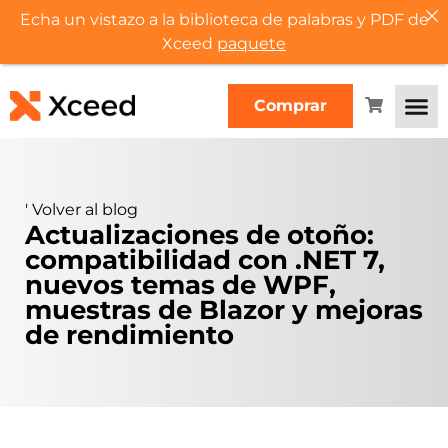
Echa un vistazo a la biblioteca de palabras y PDF de
Xceed
paquete
Comprar
'
Volver al blog
Actualizaciones de otoño:
compatibilidad con .NET 7,
nuevos temas de WPF,
muestras de Blazor y mejoras
de rendimiento