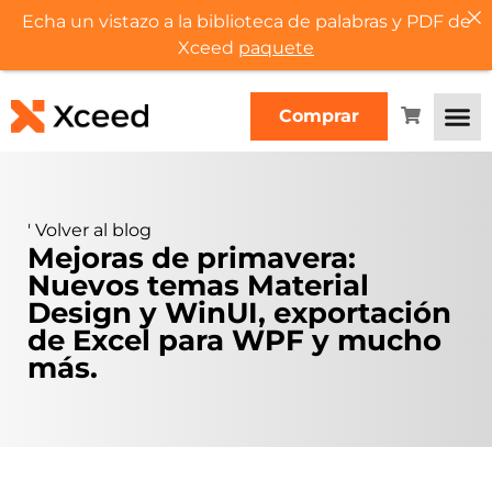
Echa un vistazo a la biblioteca de palabras y PDF de
Xceed
paquete
Comprar
'
Volver al blog
Mejoras de primavera:
Nuevos temas Material
Design y WinUI, exportación
de Excel para WPF y mucho
más.