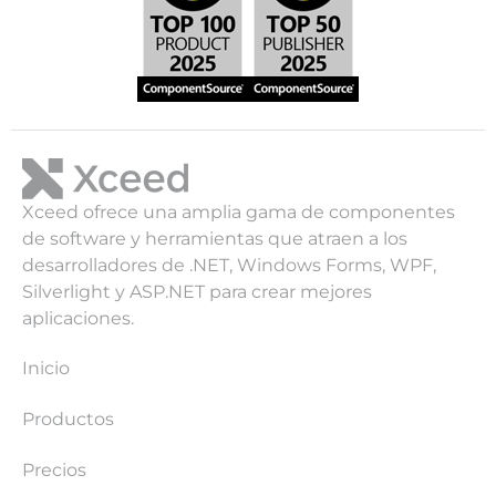
Xceed ofrece una amplia gama de componentes
de software y herramientas que atraen a los
desarrolladores de .NET, Windows Forms, WPF,
Silverlight y ASP.NET para crear mejores
aplicaciones.
Inicio
Productos
Precios