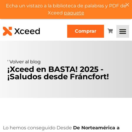
Echa un vistazo a la biblioteca de palabras y PDF de
Xceed
paquete
Comprar
'
Volver al blog
¡Xceed en BASTA! 2025 -
¡Saludos desde Fráncfort!
Lo hemos conseguido Desde
De Norteamérica a