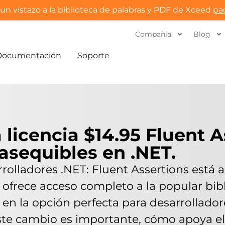
un vistazo a la biblioteca de palabras y PDF de Xceed
pa
Compañía
Blog
Documentación
Soporte
 licencia $14.95 Fluent A
asequibles en .NET.
rrolladores .NET: Fluent Assertions está 
a ofrece acceso completo a la popular bib
te en la opción perfecta para desarrollad
e cambio es importante, cómo apoya el d