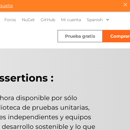
quete
Foros
NuGet
GitHub
Mi cuenta
Spanish
Prueba gratis
Comprar
ssertions :
ahora disponible por sólo
lioteca de pruebas unitarias,
ores independientes y equipos
esarrollo sostenible y lo que