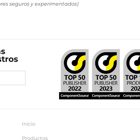
dores seguros y experimentados)
as
stros
Inicio
Productos