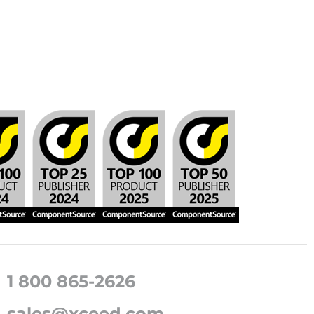
1 800 865-2626
sales@xceed.com