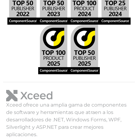
Xceed ofrece una amplia gama de componentes
de software y herramientas que atraen a los
desarrolladores de .NET, Windows Forms, WPF,
Silverlight y ASP.NET para crear mejores
aplicaciones.