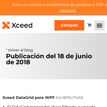
Echa un vistazo a la biblioteca de palabras y PDF
paquete
Comprar
'
Volver al blog
Publicación del 18 de junio
de 2018
Xceed DataGrid para WPF
6.6.18316.17460
El DataGrid propondrá ahora Filtrado avanzado