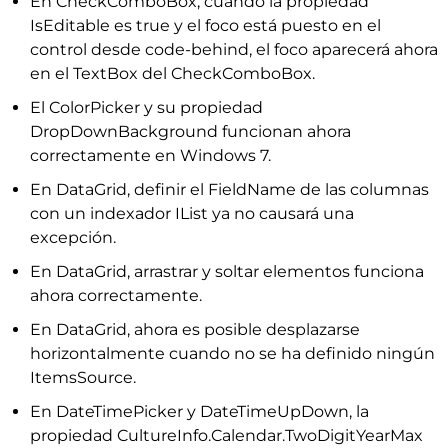
En CheckComboBox, cuando la propiedad
IsEditable es true y el foco está puesto en el
control desde code-behind, el foco aparecerá ahora
en el TextBox del CheckComboBox.
El ColorPicker y su propiedad
DropDownBackground funcionan ahora
correctamente en Windows 7.
En DataGrid, definir el FieldName de las columnas
con un indexador IList ya no causará una
excepción.
En DataGrid, arrastrar y soltar elementos funciona
ahora correctamente.
En DataGrid, ahora es posible desplazarse
horizontalmente cuando no se ha definido ningún
ItemsSource.
En DateTimePicker y DateTimeUpDown, la
propiedad CultureInfo.Calendar.TwoDigitYearMax