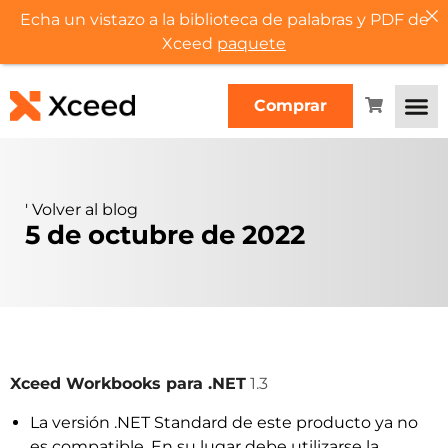
Echa un vistazo a la biblioteca de palabras y PDF de
Xceed
paquete
Comprar
'
Volver al blog
5 de octubre de 2022
Xceed Workbooks para .NET
1.3
La versión .NET Standard de este producto ya no
es compatible. En su lugar debe utilizarse la