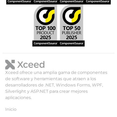
Xceed ofrece una amplia gama de componentes
de software y herramientas que atraen a los
desarrolladores de .NET, Windows Forms, WPF,
Silverlight y ASP.NET para crear mejores
aplicaciones.
Inicio