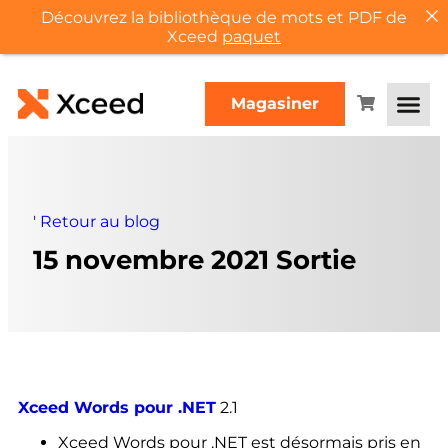
Découvrez la bibliothèque de mots et PDF de
Xceed
paquet
Magasiner
'
Retour au blog
15 novembre 2021 Sortie
Xceed Words pour .NET
2.1
Xceed Words pour .NET est désormais pris en