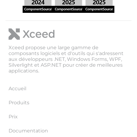
Xceed propose une large gamme de
composants logiciels et d'outils qui s'adressent
aux développeurs .NET, Windows Forms, WPF,
Silverlight et ASP.NET pour créer de meilleures
applications.
Accueil
Produits
Prix
Documentation