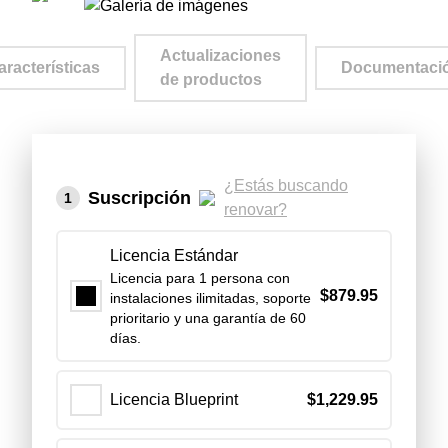
Actualizaciones
aracterísticas
Documentaci
de productos
¿Estás buscando
Suscripción
1
renovar?
Licencia Estándar
Licencia para 1 persona con
$
879.95
instalaciones ilimitadas, soporte
prioritario y una garantía de 60
días.
Licencia Blueprint
$
1,229.95