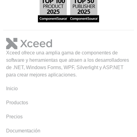
Xceed ofrece una amplia gama de componentes de
software y herramientas que atraen a los desarrolladores
de .NET, Windows Forms, WPF, Silverlight y ASP.NET
para crear mejores aplicaciones.
Inicio
Productos
Precios
Documentación